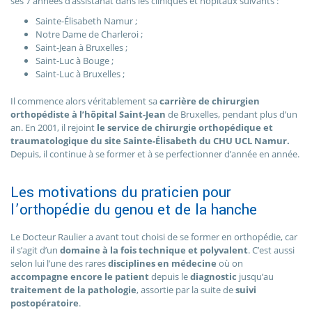
ses 7 années d’assistanat dans les cliniques et hôpitaux suivants :
Sainte-Élisabeth Namur ;
Notre Dame de Charleroi ;
Saint-Jean à Bruxelles ;
Saint-Luc à Bouge ;
Saint-Luc à Bruxelles ;
Il commence alors véritablement sa
carrière de chirurgien
orthopédiste à l’hôpital Saint-Jean
de Bruxelles, pendant plus d’un
an. En 2001, il rejoint
le service de chirurgie orthopédique et
traumatologique du site Sainte-Élisabeth du CHU UCL Namur.
Depuis, il continue à se former et à se perfectionner d’année en année.
Les motivations du praticien pour
l’orthopédie du genou et de la hanche
Le Docteur Raulier a avant tout choisi de se former en orthopédie, car
il s’agit d’un
domaine à la fois technique et polyvalent
. C’est aussi
selon lui l’une des rares
disciplines en médecine
où on
accompagne encore le patient
depuis le
diagnostic
jusqu’au
traitement de la pathologie
, assortie par la suite de
suivi
postopératoire
.