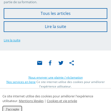
partie de sa formation.
Tous les articles
Lire la suite
Lire la suite
Partager
ce
Nous envoyer une plainte / réclamation
contenu
Nos services en ligne
Ce site internet utilise des cookies pour améliorer
l'expérience utilisateur.
Mentions légales
|
Cookies et vie privée
© Copyright 2026 -
Orthonamur
-
Conditions Générales
Ce site internet utilise des cookies pour améliorer l'expérience
Conditions d’utilisation du site web et protection des données personnelles
utilisateur.
Mentions légales
|
Cookies et vie privée
E-net Business
, créateur de sites Internet pour commerçants,
indépendants & PME.